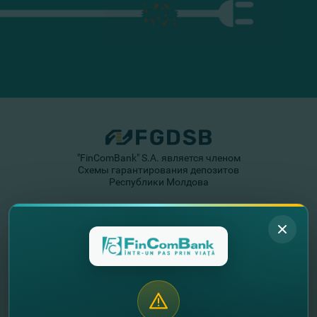
"FinComBank" S.A. является членом
Схемы гарантирования депозитов
Республики Молдова
FinComPay Mobile