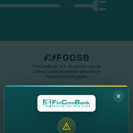
"FinComBank" S.A. является членом
Схемы гарантирования депозитов
Республики Молдова
FinComPay Mobile