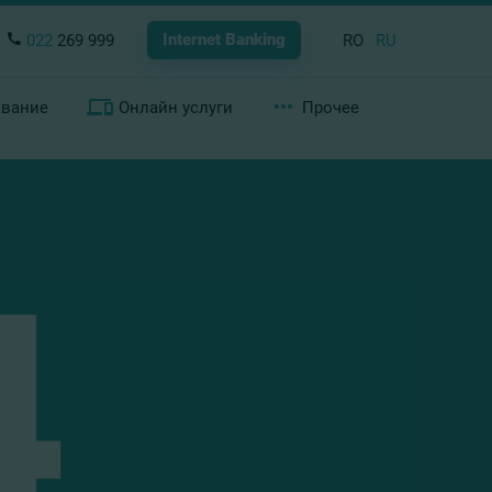
Internet Banking
022
269 999
RO
RU
ование
Онлайн услуги
Прочее
4