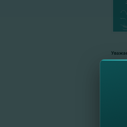
Уважае
FinCom
неавто
числе 
соотве
Закона
С уваже
команда
//
Др