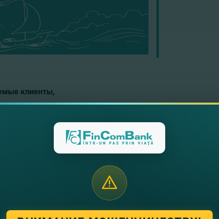
мые клиенты,
Bank SA информирует вас о приостановлении оказания усл
ризованных организаторов в порядке, установленном зако
организованных через сети электронных коммуникаций: ве
тствии со статьей 97 ( g) Закона о платежных услугах и э
 № 291/2016 об организации и проведении азартных игр.
нием,
 FinComBank
угие новости