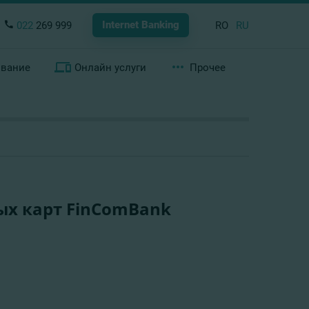
Internet Banking
022
269 999
RO
RU
ование
Онлайн услуги
Прочее
х карт FinComBank