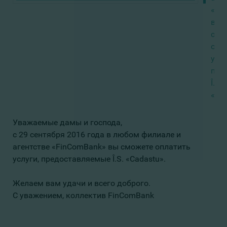
«Fi
вы
смо
опл
услу
пре
Î.S.
«Cad
Уважаемые дамы и господа,
с 29 сентября 2016 года в любом филиале и
агентстве «FinComBank» вы сможете оплатить
услуги, предоставляемые Î.S. «Cadastu».
Желаем вам удачи и всего доброго.
С уважением, коллектив FinComBank