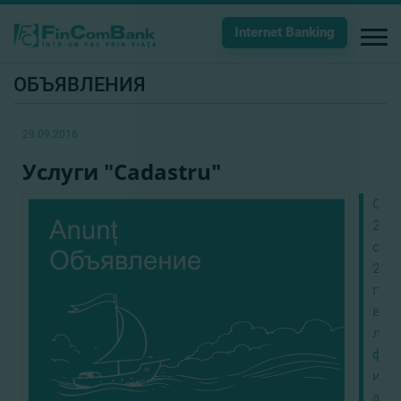
Internet Banking
ОБЪЯВЛЕНИЯ
29.09.2016
Услуги "Cadastru"
C
29
сен
201
год
в
люб
фил
и
аге