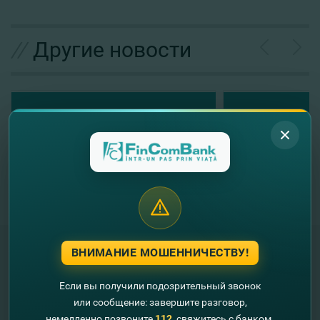
//
Другие новости
ВНИМАНИЕ МОШЕННИЧЕСТВУ!
Если вы получили подозрительный звонок
"FinComBank" S.A. является членом
Схемы гарантирования депозитов
или сообщение: завершите разговор,
Республики Молдова
немедленно позвоните
112
, свяжитесь с банком.