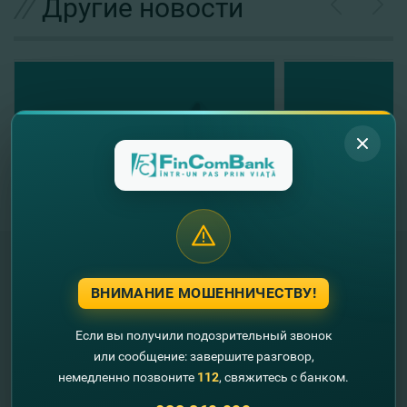
//
Другие новости
ВНИМАНИЕ МОШЕННИЧЕСТВУ!
"FinComBank" S.A. является членом
Схемы гарантирования депозитов
Если вы получили подозрительный звонок
Республики Молдова
или сообщение: завершите разговор,
немедленно позвоните
112
, свяжитесь с банком.
FinComPay Mobile