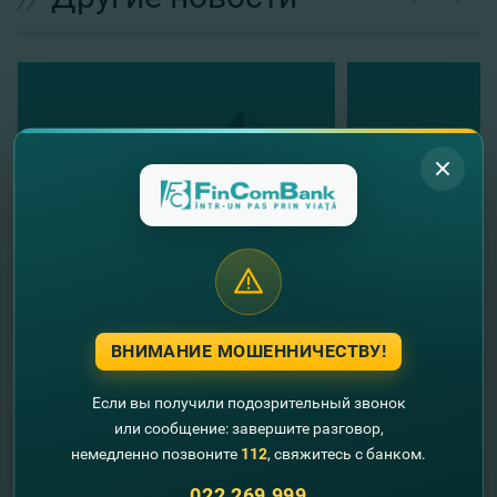
ВНИМАНИЕ МОШЕННИЧЕСТВУ!
"FinComBank" S.A. является членом
Схемы гарантирования депозитов
Республики Молдова
Если вы получили подозрительный звонок
или сообщение: завершите разговор,
немедленно позвоните
112
, свяжитесь с банком.
FinComPay Mobile
022 269 999