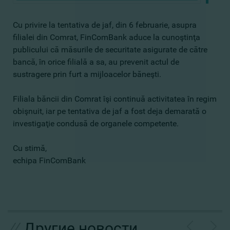
Cu privire la tentativa de jaf, din 6 februarie, asupra
filialei din Comrat, FinComBank aduce la cunoştinţa
publicului că măsurile de securitate asigurate de către
bancă, în orice filială a sa, au prevenit actul de
sustragere prin furt a mijloacelor băneşti.
Filiala băncii din Comrat îşi continuă activitatea în regim
obişnuit, iar pe tentativa de jaf a fost deja demarată o
investigaţie condusă de organele competente.
Cu stimă,
echipa FinComBank
//
Другие новости