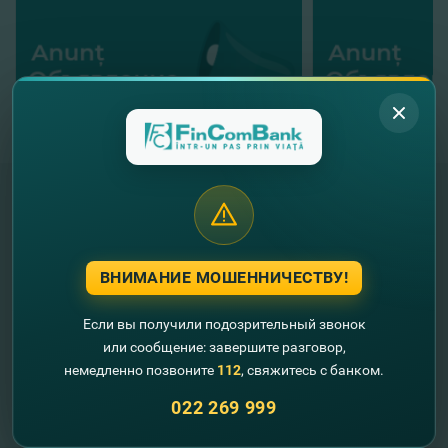
"FinComBank" S.A. является членом
Схемы гарантирования депозитов
ВНИМАНИЕ МОШЕННИЧЕСТВУ!
Республики Молдова
Если вы получили подозрительный звонок
FinComPay Mobile
или сообщение: завершите разговор,
немедленно позвоните
112
, свяжитесь с банком.
022 269 999