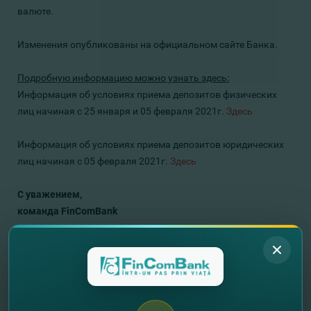
валюте.
Изменения опубликованы на официальном сайте Банка.
Подробную информацию можно узнать здесь:
Информация об условиях приема депозитов физических
лиц начиная с 25 января и 05 февраля 2021г.
Здесь
Информация об условиях приема депозитов юридических
лиц начиная с 05 февраля 2021г.
Здесь
С уважением,
команда FinComBank
//
Другие новости