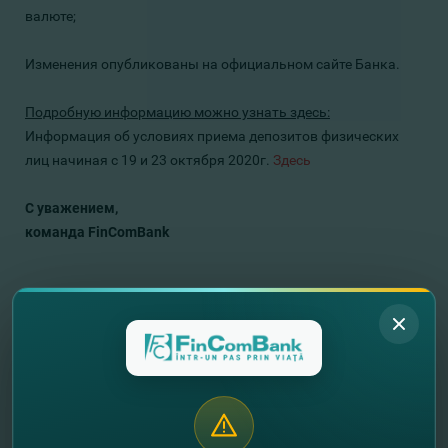
валюте;
Изменения опубликованы на официальном сайте Банка.
Подробную информацию можно узнать здесь:
Информация об условиях приема депозитов физических
лиц начиная с 19 и 23 октября 2020г.
Здесь
С уважением,
команда FinComBank
//
Другие новости