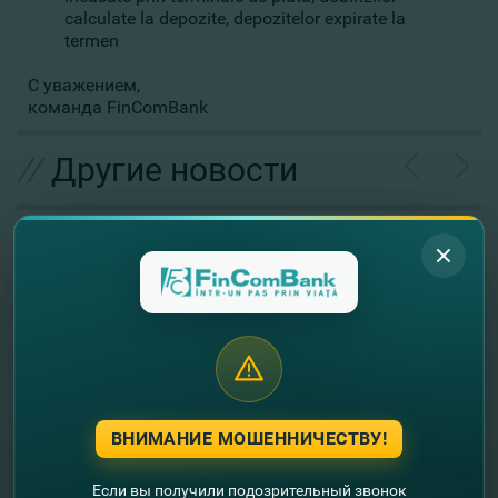
calculate la depozite, depozitelor expirate la
termen
С уважением,
команда FinComBank
//
Другие новости
ВНИМАНИЕ МОШЕННИЧЕСТВУ!
Если вы получили подозрительный звонок