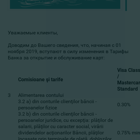
Уважаемые клиенты,
Доводим до Вашего сведения, что, начиная с 01
ноября 2019, вступают в силу изменения в Тарифы
Банка за открытие и обслуживание карт:
Visa Class
/
Comisioane şi tarife
Masterca
Standard
3
Alimentarea contului
3.2 a) din conturile clienţilor băncii -
0.30%
persoanelor fizice
3.2 b) din conturile clienţilor băncii -
persoanelor juridice, cu excepţia: plăţilor de
salarii, plăţilor cu caracter social, virării
dividendelor acţionarilor Băncii, plăţilor
0.75% min
încasate prin terminale de plată, dobînzilor