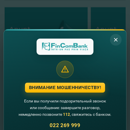
"FinComBank" S.A. является членом
ВНИМАНИЕ МОШЕННИЧЕСТВУ!
Схемы гарантирования депозитов
Республики Молдова
Если вы получили подозрительный звонок
или сообщение: завершите разговор,
FinComPay Mobile
немедленно позвоните
112
, свяжитесь с банком.
022 269 999