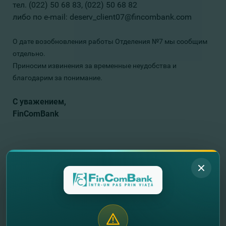
тел. (022) 50 68 83, (022) 50 68 82
либо по e-mail: deserv_client07@fincombank.com
О дате возобновления работы Отделения №7 мы сообщим
отдельно.
Приносим извинения за временные неудобства и
благодарим за понимание.
С уважением,
FinComBank
//
Другие новости