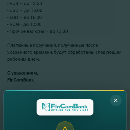
- RUB – до 13:30
- USD – до 16:00
- EUR – до 16:00
- RON– до 12:00
- Прочие валюты – до 13:30
Платежные поручения, полученные после
указанного времени, будут обработаны следующим
рабочим днем.
С уважением,
FinComBank
//
Другие новости