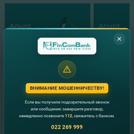
"FinComBank" S.A. является членом
ВНИМАНИЕ МОШЕННИЧЕСТВУ!
Схемы гарантирования депозитов
Республики Молдова
Если вы получили подозрительный звонок
или сообщение: завершите разговор,
FinComPay Mobile
немедленно позвоните
112
, свяжитесь с банком.
022 269 999