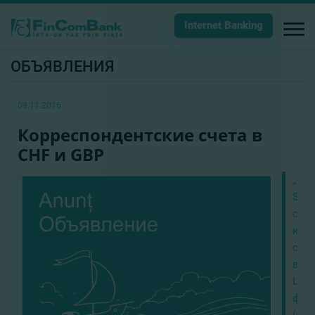
Internet Banking
ОБЪЯВЛЕНИЯ
09.11.2016
Корреспондентские счета в
CHF и GBP
„Fi
S.A.
отк
кор
сче
в
Шве
фра
(CH