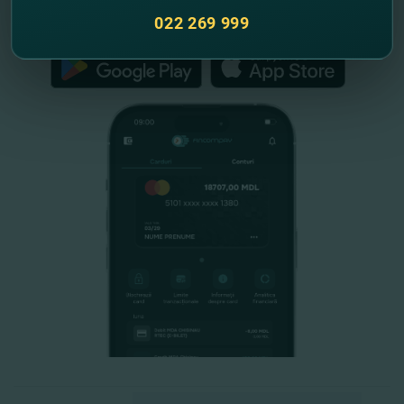
FinComPay Mobile
022 269 999