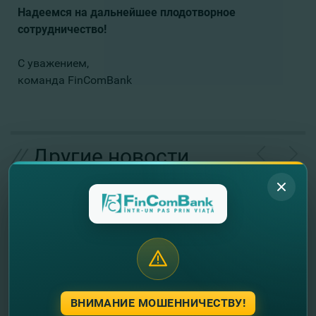
Надеемся на дальнейшее плодотворное
сотрудничество!
С уважением,
команда FinComBank
//
Другие новости
ВНИМАНИЕ МОШЕННИЧЕСТВУ!