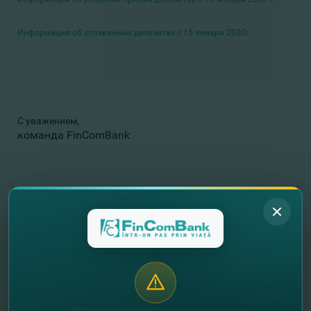
Информация об отозванных депозитах с 15 января 2020г.
С уважением,
команда FinComBank
//
Другие новости