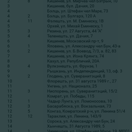
2
8
Кишинев, ул. Мирчеа чел Бэтрын, 10
3
Кишинев, бул. Дачия, 20
4
Бэлць, ул. Штефан чел Маре, 73
4
2
Бэлць, ул. Булгарэ, 120 А
4
11
Фэлешть, ул. М. Еминеску, 1B
5
Орхей, ул. Михай Еминеску, 1
5
3
Резина, ул. 27 Августа, 44 "А"
5
4
Теленешть, ул. Дачия, 7
6
Кишинев, Московский пр-т, 9
6
1
Яловень, ул. Александру чел Бун, 43-а
6
2
Кишинев, ул. Б.Воевод, 7/3, а. 82, 83
7
Кишинев, ул. Иона Крянгэ, 74
8
Кахул, ул. Републичий, 20А
8
4
Вулкэнешть, ул. Фрунзе, 1
9
Рышкань, ул. Индепенденций, 13, оф. 3
9
2
Глодень, ул. Суверанитэций, 8
10
Флорешть, ул. 31 августа 1989 г., 27
11
Унгень, ул. Националэ, 25
11
3
Ниспорень, ул. Суверанитэций, 15/2
12
Комрат, ул. Победы, 115
12
1
Чадыр Лунга, ул. Ломоносова, 10
12
3
Басарабяска, ул. Вокзальная, 73
12
5
Конгаз, Комратский р-н, ул. Ленина 51/4
12
12
Тараклия, ул. Ленина, 143/9
13
Сорока, ул. Александру чел Бун, 24
14
Хынчешть, 31 Августа 1989, 5
14
1
Чимишлия, ул. Штефан чел Маре, 19, №001