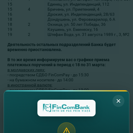
15
Единец, ул. Индепенденций, 112
15
4
Бричень, ул. Приетенией, 4
16
Дрокия, ул. Индепенденций, 28/63
18
Дондушень, ул. Феровиарилор, 6 А
18
2
Окница, ул. 50 лет Победы, 36
19
Кэушень, ул. Еминеску, 16
19
2
Штефан Водэ, ул. 31 августа 1989 г., 3, №2
Деятельность остальных подразделений Банка будет
временно приостановлена.
В то же время информируем вас о графике приема
платежных поручений в период с 18 по 31 марта:
в молдавских леях:
- посредством СДБО FinComPay - до 15:30
- на бумажном носителе - до 14:00
в иностранной валюте:
- посредством СДБО FinComPay - до 13:00
- на бумажном носителе - до 13:30
В ситуации, когда каждый из нас несет ответственность за
предупреждение распространение вируса, просим клиентов
Банка соблюдать следующие #МерыБезопасности:
Если это возможно, отложите свой визит в
Банк и воспользуйтесь ОНЛАЙН услугами и
продуктами Банка. Детали
здесь