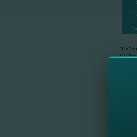
“FinCom
На "Pr
методо
междун
//
Др