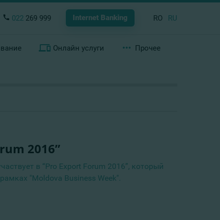
Internet Banking
022
269 999
RO
RU
ование
Онлайн услуги
Прочее
orum 2016”
частвует в “Pro Export Forum 2016”, который
рамках "Moldova Business Week".