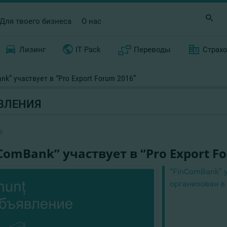
Для твоего бизнеса
О нас
Лизинг
IT Pack
Переводы
Страх
nk” участвует в “Pro Export Forum 2016”
ВЛЕНИЯ
6
ComBank” участвует в “Pro Export F
“FinComBank” у
организован в 