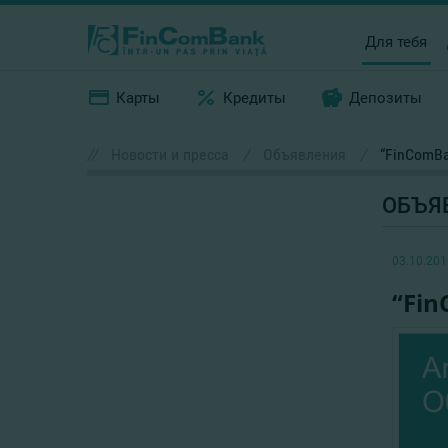
Для тебя
Карты
Кредиты
Депозиты
//
Новости и пресса
/
Объявления
/
“FinComBa
ОБЪЯ
03.10.201
“Fin