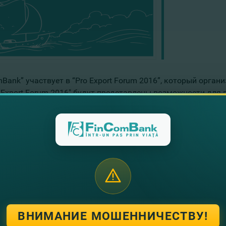
Bank” участвует в “Pro Export Forum 2016”, который органи
o Export Forum 2016" будут представлены возможности для
в по стимулированию экспорта, а также для доступа к фи
ародных программ поддержки местных экономических аген
угие новости
ВНИМАНИЕ МОШЕННИЧЕСТВУ!