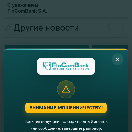
С уважением,
FinComBank S.A.
//
Другие новости
ВНИМАНИЕ МОШЕННИЧЕСТВУ!
Если вы получили подозрительный звонок
"FinComBank" S.A. является членом
или сообщение: завершите разговор,
Схемы гарантирования депозитов