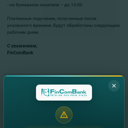
- на бумажном носителе – до 13:00
Платежные поручения, полученные после
указанного времени, будут обработаны следующим
рабочим днем.
С уважением,
FinComBank
//
Другие новости