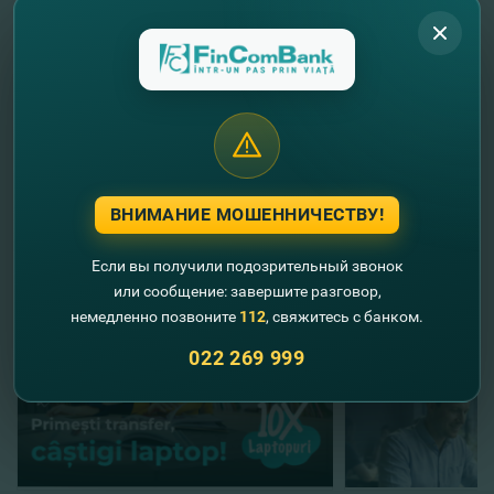
Наслаждайтесь акциями с FinComBank и
Mastercard!
//
Другие новости
ВНИМАНИЕ МОШЕННИЧЕСТВУ!
Если вы получили подозрительный звонок
или сообщение: завершите разговор,
немедленно позвоните
112
, свяжитесь с банком.
022 269 999