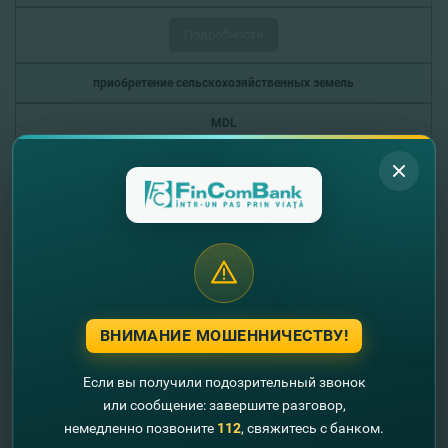
Подробности
приобретение сельскохозяйственных земель
MDL
до 10 лет
в соответствии с кредитной политикой Банка
Подробности
ВНИМАНИЕ МОШЕННИЧЕСТВУ!
"FinComBank" S.A. является членом
Схемы гарантирования депозитов
Если вы получили подозрительный звонок
Республики Молдова
или сообщение: завершите разговор,
немедленно позвоните
112
, свяжитесь с банком.