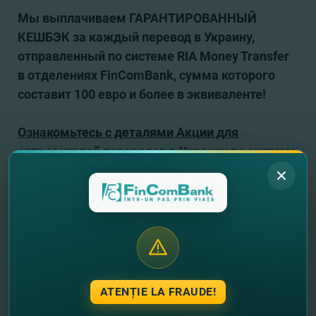
Мы выплачиваем ГАРАНТИРОВАННЫЙ
КЕШБЭК за каждый перевод в Украину,
отправленный по системе RIA Money Transfer
в отделениях
FinComBank
, сумма которого
составит 100 евро и более в эквиваленте!
Ознакомьтесь с деталями Акции
для
отправителей переводов в Украину по системе
Ria Money Transfer
ЗДЕСЬ
.
Хотите открыть карту Visa Classic или
Mastercard Standard БЕСПЛАТНО прямо
сейчас?
Откройте карту
ОНЛАЙН
, и
обратитесь в отделение Банка только для
получения уже готовой карты!
ATENȚIE LA FRAUDE!