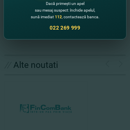
Ждем вас
в отделениях FinComBank
!
Dacă primești un apel
sau mesaj suspect: închide apelul,
sună imediat
112
, contactează banca.
С нами легко и выгодно отправлять переводы,
и получать за это кэшбэк!
022 269 999
//
Alte noutati