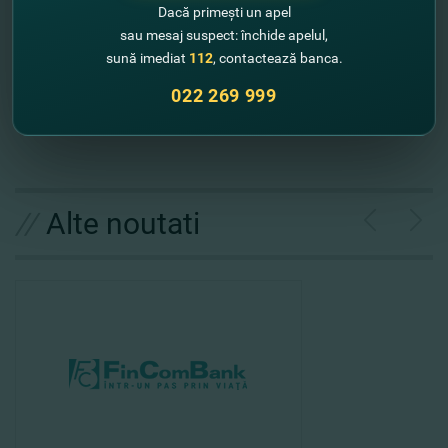
Ждем вас
в отделениях FinComBank
!
Dacă primești un apel
sau mesaj suspect: închide apelul,
sună imediat
112
, contactează banca.
С нами легко и выгодно отправлять переводы,
и получать за это кэшбэк!
022 269 999
//
Alte noutati