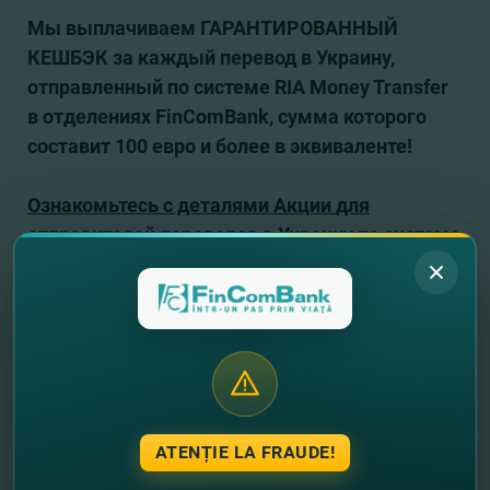
Мы выплачиваем ГАРАНТИРОВАННЫЙ
КЕШБЭК за каждый перевод в Украину,
отправленный по системе RIA Money Transfer
в отделениях
FinComBank
, сумма которого
составит 100 евро и более в эквиваленте!
Ознакомьтесь с деталями Акции
для
отправителей переводов в Украину по системе
Ria Money Transfer
ЗДЕСЬ
.
Хотите открыть карту Visa Classic или
Mastercard Standard БЕСПЛАТНО прямо
сейчас?
Откройте карту
ОНЛАЙН
, и
обратитесь в отделение Банка только для
получения уже готовой карты!
ATENȚIE LA FRAUDE!