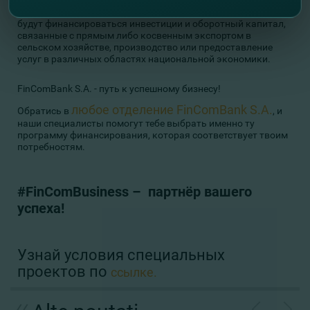
обработку и упаковку сельскохозяйственной продукции.
Кроме того, в рамках проекта
PAC II Рефинансирование
будут финансироваться инвестиции и оборотный капитал,
связанные с прямым либо косвенным экспортом в
сельском хозяйстве, производство или предоставление
услуг в различных областях национальной экономики.
FinComBank S.A. - путь к успешному бизнесу!
любое отделение FinComBank S.A.
Обратись в
, и
наши специалисты помогут тебе выбрать именно ту
программу финансирования, которая соответствует твоим
потребностям.
#FinComBusiness –
партнёр вашего
успеха!
Узнай условия специальных
проектов по
ссылке.