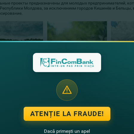
ьные проекты предназначены для молодых предпринимателей, кот
Республики Молдова, за исключением городов Кишинёв и Бельцы, в р
сирование.
шь получить кредит, в зависимости от условий специальных проек
либо подержанного, в том числе оборотных ресурсов, для производс
льной экономики
(
IFAD I Рефинансирование
,
RISP II Рефинансирова
ем сельского хозяйства (
IFAD V Рефинансирование
), включая произ
хозяйственных культур, выращивание и приобретение животных, ра
ATENȚIE LA FRAUDE!
а в рамках финансирования по специальным проектам могут быть 
сирование
), включая создание и содержание виноградников и садо
ьников, обработку и упаковку сельскохозяйственной продукции. Кр
Dacă primești un apel