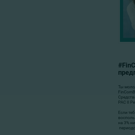
#Fin
пред
Ты моло
FinComB
Средства
PAC II 
Если теб
восполь
на 3% н
периодо