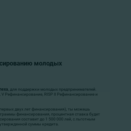
нсированию молодых
пеха
, для поддержки молодых предпринимателей.
V, V Рефинансирование, RISP II Рефинансирование и
е первых двух лет финансирования), ты можешь
граммы финансирования, процентная ставка будет
ирования составит до 1 500 000 лей, с льготным
т утвержденной суммы кредита.