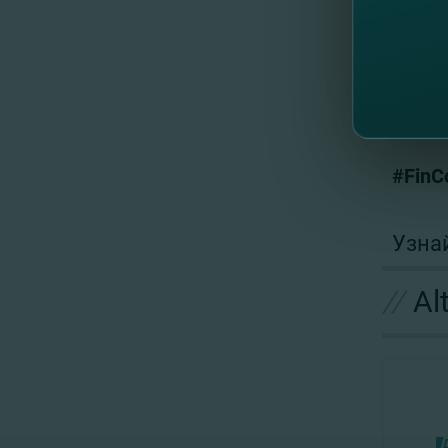
Рефина
в сельс
FinComBa
Обратис
финанси
#FinC
Узна
//
Al