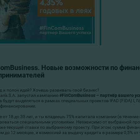
ComBusiness. Новые возможности по фина
принимателей
д и полон идей? Хочешь развивать свой бизнес?
ank S.A. запустил кампанию
#FinComBusiness – партнёр вашего ус
 будут выделяться в рамках специальных проектов IFAD (FIDA) I, I
Рефинансирование.
е от 18 до 35 лет, и ты владеешь 75% капитала компании (в течени
зоваться специальными условиями. Независимо от выбранной про
иже текущей ставки по выбранному проекту. При этом, сумма финанс
м до 12 месяцев, и комиссией за выдачу кредита в размере 0,5% о