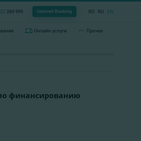
Internet Banking
022
269 999
RO
RU
EN
ование
Онлайн услуги
Прочее
 по финансированию