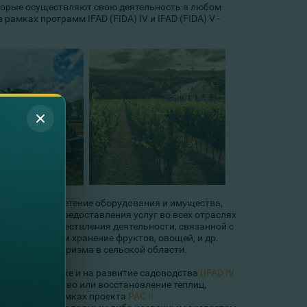
орые осуществляют свою деятельность в любом
амках программ IFAD (FIDA) IV и IFAD (FIDA) V -
тов, на приобретение оборудования и имущества,
тва, или для предоставления услуг во всех отраслях
ние)
, для осуществления деятельности, связанной с
водство, сбор и хранение фруктов, овощей, и др.
звитие агротуризма в сельской области.
получены также и на развитие садоводства
(IFAD IV
в, строительство или восстановление теплиц,
оме того, в рамках проекта
PAC II