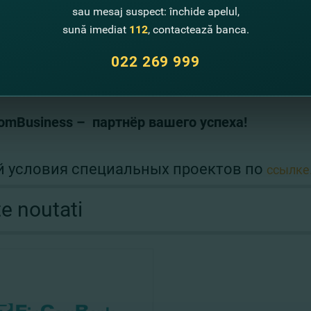
нсирование
будут финансироваться инвестиции и оборотный капит
sau mesaj suspect: închide apelul,
ком хозяйстве, производство или предоставление услуг в различн
sună imediat
112
, contactează banca.
nk S.A. - путь к успешному бизнесу!
022 269 999
любое отделение FinComBank S.A.
ь в
, и наши специалис
рования, которая соответствует твоим потребностям.
omBusiness –
партнёр вашего успеха!
й условия специальных проектов по
ссылке
te noutati