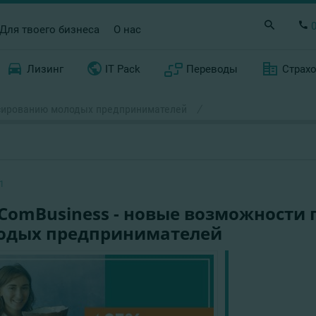
Для твоего бизнеса
О нас
Лизинг
IT Pack
Переводы
Страх
нсированию молодых предпринимателей
/
1
nComBusiness - новые возможности
одых предпринимателей