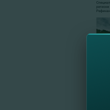
Специал
регионе 
Рефинан
Ты може
нового 
национа
развити
сельско
Средств
Рефинан
холодил