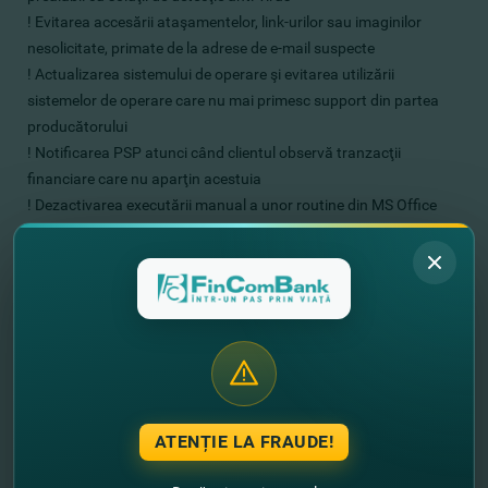
! Evitarea accesării ataşamentelor, link-urilor sau imaginilor
nesolicitate, primate de la adrese de e-mail suspecte
! Actualizarea sistemului de operare şi evitarea utilizării
sistemelor de operare care nu mai primesc support din partea
producătorului
! Notificarea PSP atunci când clientul observă tranzacţii
financiare care nu aparţin acestuia
! Dezactivarea executării manual a unor routine din MS Office
(macro-uri)
! Modificarea parolelor de access în cazul în care acestea sunt
compromise
Fiţi vigilenţi şi protejaţi-vă banii şi datele personale!
În situatia in care suspectati ca terte parti au folosit in
mod fraudulos contul dumneavoastra, sau pentru
raportarea oricaror incidente privind securitatea
ATENȚIE LA FRAUDE!
informatiilor sau Utilizaţi chat-ul pe site-ul nostru