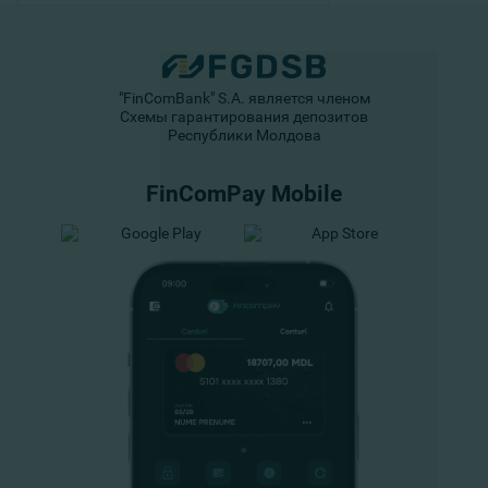
"FinComBank" S.A. является членом
Схемы гарантирования депозитов
Республики Молдова
FinComPay Mobile