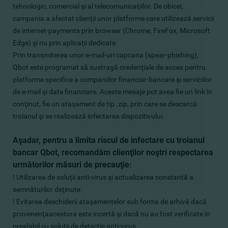
tehnologic, comercial şi al telecomunicaţiilor. De obicei,
campania a afectat clienţii unor platforme care utilizează servicii
de internet-payments prin browser (Chrome, FireFox, Microsoft
Edge) şi nu prin aplicaţii dedicate.
Prin transmiterea unor e-mail-uri capcana (spear-phishing),
Qbot este programat să sustragă credenţiale de acces pentru
platforme specifice a companiilor financiar-bancare şi serviciilor
de e-mail şi date financiare. Aceste mesaje pot avea fie un link în
conţinut, fie un ataşament de tip .zip, prin care se descarcă
troianul şi se realizează infectarea dispozitivului.
Aşadar, pentru a limita riscul de infectare cu troianul
bancar Qbot, recomandăm clienţilor noştri respectarea
următorilor măsuri de precauţie:
! Utilizarea de soluţii anti-virus şi actualizarea constantă a
semnăturilor deţinute
! Evitarea deschiderii ataşamentelor sub forms de arhivă dacă
provenenţaacestora este incertă şi dacă nu au fost verificate în
prealabil cu soluţii de detecţie anti-virus