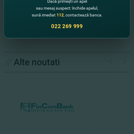
fincombank.com.
Dacă primești un apel
sau mesaj suspect: închide apelul,
Cu respect,
sună imediat
112
, contactează banca.
Echipa FinComBank
022 269 999
//
Alte noutati