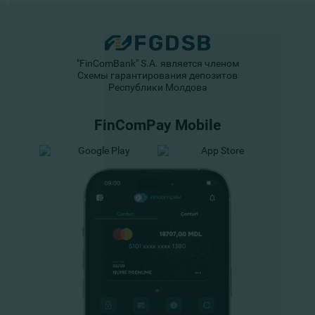
"FinComBank" S.A. является членом
Схемы гарантирования депозитов
Республики Молдова
FinComPay Mobile