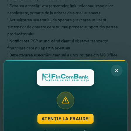
! Evitarea accesării ataşamentelor, link-urilor sau imaginilor
nesolicitate, primate de la adrese de e-mail suspecte
! Actualizarea sistemului de operare şi evitarea utilizării
sistemelor de operare care nu mai primesc support din partea
producătorului
! Notificarea PSP atunci când clientul observă tranzacţii
financiare care nu aparţin acestuia
! Dezactivarea executării manual a unor routine din MS Office
(macro-uri)
! Modificarea parolelor de access în cazul în care acestea sunt
compromise
Fiţi vigilenţi şi protejaţi-vă banii şi datele personale!
În situatia in care suspectati ca terte parti au folosit in
mod fraudulos contul dumneavoastra, sau pentru
raportarea oricaror incidente privind securitatea
ATENȚIE LA FRAUDE!
informatiilor sau Utilizaţi chat-ul pe site-ul nostru