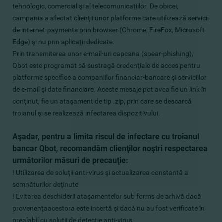
tehnologic, comercial şi al telecomunicaţiilor. De obicei,
campania a afectat clienţii unor platforme care utilizează servicii
de internet-payments prin browser (Chrome, FireFox, Microsoft
Edge) şi nu prin aplicaţii dedicate.
Prin transmiterea unor e-mail-uri capcana (spear-phishing),
Qbot este programat să sustragă credenţiale de acces pentru
platforme specifice a companiilor financiar-bancare şi serviciilor
de e-mail şi date financiare. Aceste mesaje pot avea fie un link în
conţinut, fie un ataşament de tip .zip, prin care se descarcă
troianul şi se realizează infectarea dispozitivului.
Aşadar, pentru a limita riscul de infectare cu troianul
bancar Qbot, recomandăm clienţilor noştri respectarea
următorilor măsuri de precauţie:
! Utilizarea de soluţii anti-virus şi actualizarea constantă a
semnăturilor deţinute
! Evitarea deschiderii ataşamentelor sub forms de arhivă dacă
provenenţaacestora este incertă şi dacă nu au fost verificate în
prealabil cu soluţii de detecţie anti-virus