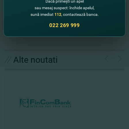
fincombank.com.
Dacă primești un apel
sau mesaj suspect: închide apelul,
Cu respect,
sună imediat
112
, contactează banca.
Echipa FinComBank
022 269 999
//
Alte noutati