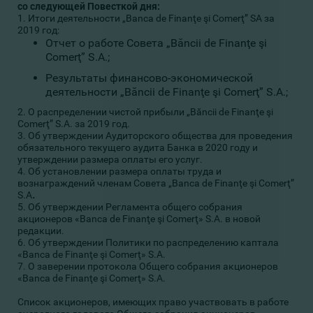
со следующей Повесткой дня:
1. Итоги деятельности „Banca de Finanţe şi Comerţ” SA за
2019 год:
Отчет о работе Совета „Băncii de Finanţe şi
Comerţ” S.A.;
Результаты финансово-экономической
деятельности „Băncii de Finanţe şi Comerţ” S.A.;
2. О распределении чистой прибыли „Băncii de Finanţe şi
Comerţ” S.A. за 2019 год.
3. Об утверждении Аудиторского общества для проведения
обязательного текущего аудита Банка в 2020 году и
утверждении размера оплаты его услуг.
4. Об установлении размера оплаты труда и
вознаграждений членам Совета „Banca de Finanţe şi Comerţ”
S.A
.
5. Об утверждении Регламента общего собрания
акционеров «Banca de Finanţe şi Comerţ» S.A. в новой
редакции.
6. Об утверждении Политики по распределению каптала
«Banca de Finanţe şi Comerţ» S.A.
7. О заверении протокола Общего собрания акционеров
«Banca de Finanţe şi Comerţ» S.A.
Список акционеров, имеющих право участвовать в работе