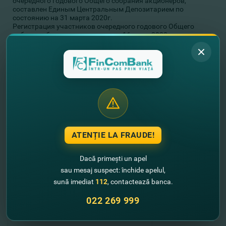
очередного годового Общего собрания акционеров,
составлен Единым Центральным Депозитарием по
состоянию на 31 марта 2020г.
Регистрация участников очередного годового Общего
собрания будет осуществляться 16 июня 2020 года,
начиная с 14-00 и до 14-50.
Для участия в очередном годовом Общем собрании
акционеры должны предъявить удостоверение личности
(паспорт), а их представители - и доверенность, заверенную
в установленном законом порядке или выписку из
Государственного Реестра юридических лиц – для
руководителей акционеров–юридических лиц.
Акционеры могут ознакомиться с материалами к повестке
дня очередного годового Общего собрания в центральном
офисе Банка, каб. 315 (мун. Кишинев, ул. Пушкина, 26),
начиная с 05 июня 2020г. в рабочие дни, между 10-00 и 17-
ATENȚIE LA FRAUDE!
00 часами, включительно.
Дополнительная информация по тел: (022) 269 809;
Dacă primești un apel
(022) 269 940.
sau mesaj suspect: închide apelul,
sună imediat
112
, contactează banca.
//
Alte noutati
022 269 999