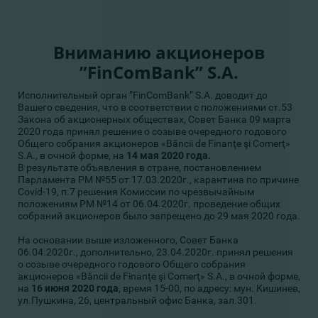
Вниманию акционеров
”FinComBank” S.A.
Исполнительный орган ”FinComBank” S.A. доводит до
Вашего сведения, что в соответствии с
положениями ст.53
Закона об акционерных обществах, Совет Банка 09 марта
2020 года принял решение о созыве очередного годового
Общего собрания акционеров «Băncii de Finanţe şi Comerţ»
S.A., в очной форме, на
14 мая 2020 года.
В результате объявления в стране, постановлением
Парламента РМ №55 от 17.03.2020г., карантина по причине
Covid-19, п.7 решения Комиссии по чрезвычайным
положениям РМ №14 от 06.04.2020г. проведение общих
собраний акционеров было запрещено до 29 мая 2020 года.
На основании выше изложенного, Совет Банка
06.04.2020г., дополнительно, 23.04.2020г. принял решения
о созыве очередного годового Общего собрания
акционеров «Băncii de Finanţe şi Comerţ» S.A., в очной форме,
на
1
6 июня 2020 года
, время 15-00, по адресу: мун. Кишинев,
ул.Пушкина, 26, центральный офис Банка, зал.301.