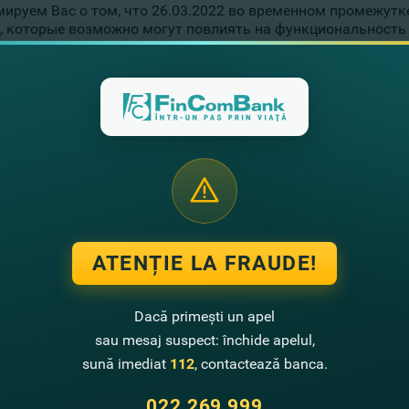
ируем Вас о том, что 26.03.2022 во временном промежутке 
, которые возможно могут повлиять на функциональность 
 прощения, за возможные неудобства и благодарим Вас за
te noutati
ATENȚIE LA FRAUDE!
Dacă primești un apel
sau mesaj suspect: închide apelul,
sună imediat
112
, contactează banca.
022 269 999