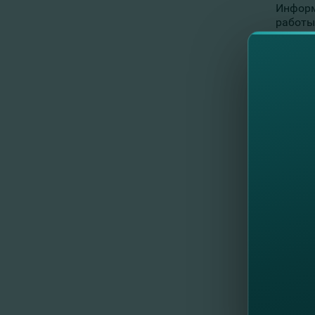
Информ
работы
Просим
//
Al