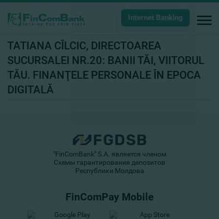
Internet Banking
TATIANA CÎLCIC, DIRECTOAREA
SUCURSALEI NR.20: BANII TĂI, VIITORUL
TĂU. FINANŢELE PERSONALE ÎN EPOCA
DIGITALĂ
"FinComBank" S.A. является членом
Схемы гарантирования депозитов
Республики Молдова
FinComPay Mobile