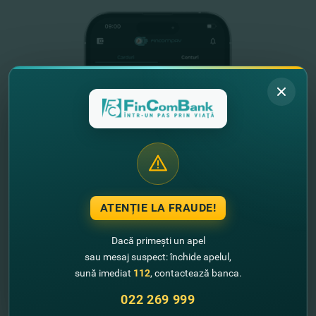
ATENȚIE LA FRAUDE!
Dacă primești un apel
sau mesaj suspect: închide apelul,
Полезная информация
sună imediat
112
, contactează banca.
О нас
022 269 999
Опубликование информации