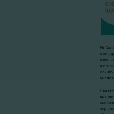
FinCom
с позд
жизнь 
и стол
клинич
анализ
Надеем
врачей
особен
передо