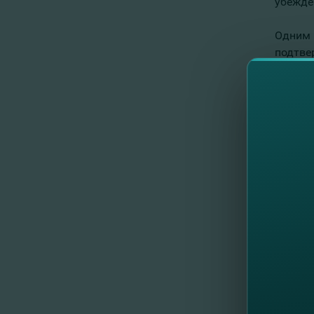
убежде
Одним 
подтве
социал
Молдов
«Социа
участи
высоко
вклад 
Предсе
Анализ
диагно
самых 
операт
Уважае