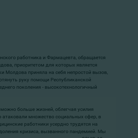
нского работника и Фармацевта, обращается
дова, приоритетом для которых является
ки Молдова приняла на себя непростой вызов,
ротянуть руку помощи Республиканской
еднего поколения - высокотехнологичный
 можно больше жизней, облегчая усилия
о атаковали множество социальных сфер, в
дицинские работники усердно трудятся на
одоления кризиса, вызванного пандемией. Мы