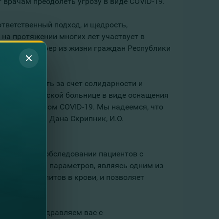
врачам преодолеть угрозу в виде COVID-19.
тветственный подход, и щедрость,
на протяжении многих лет участвует в
но важных сфер из жизни граждан Республики
о преодолеть за счет солидарности и
ской клинической больнице в виде оснащения
в с диагнозом COVID-19. Мы надеемся, что
, - отметила Дана Скрипник, И.О.
едицинском обследовании пациентов с
вает около 27 параметров, являясь одним из
ов и метаболитов в крови, и позволяет
олдова, поздравляем вас с