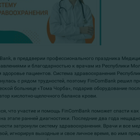
Bank, в преддверии профессионального праздника Медици
равлениями и благодарностью к врачам из Республики Мол
и здоровье пациентов. Система здравоохранения Республи
кнулась с рядом трудностей, поэтому FinComBank решил п
еской больнице «Тома Чорба», подарив оборудование посл
атор кислотно-щелочного баланса крови.
ся, что участие и помощь FinComBank поможет спасти как
 на этапе ранней диагностики. Последние два года нещадн
ности затронули систему здравоохранения. Врачи и все ме
вой, игнорируя выходные и свое личное время, во имя пре