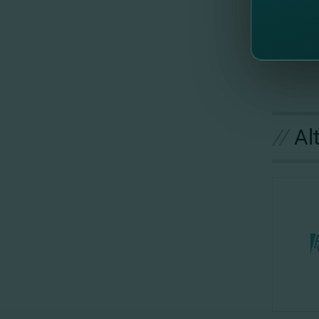
профес
семьям
//
Al