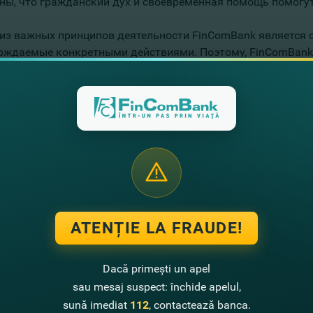
ны, что гражданский дух и своевременная помощь помогут 
из важных принципов деятельности FinComBank является о
рждаемые конкретными действиями. Поэтому, FinComBank 
ьных проектах, призванных обеспечить поддержку жизнен
а.
льный и медицинский коллапс, вызванный пандемией, можн
я. Для нас большая честь оказать поддержку Республикан
технологичным оборудованием, необходимым для пациенто
FinComBank поможет здравоохранению в борьбе с недугом.»
дателя Правления Банка.
атор кислотно-щелочного баланса крови незаменим при м
ATENȚIE LA FRAUDE!
зом COVID-19 из отделений интенсивной терапии. Он оцени
быстрых систем для определения уровня газов, электролит
Dacă primești un apel
ивно поставить правильный диагноз пациенту.
sau mesaj suspect: închide apelul,
мые работники системы здравоохранения из Республики М
sună imediat
112
, contactează banca.