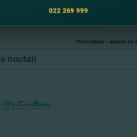
сиональным праздником! Благодарим за ваш титанический 
022 269 999
, крепкого здоровья!
FinComBank – вместе по 
te noutati