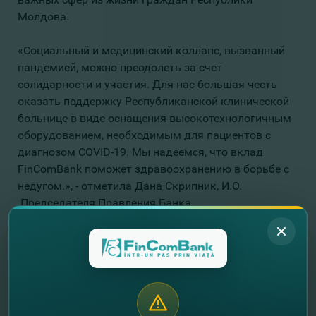
Молдова.
«Социальный и медицинский коллапс, вызванный
пандемией, можно преодолеть за счет
солидарности и участия. Для нас большая честь
оказать поддержку Республиканской клинической
больнице в виде оснащения высокотехнологичным
оборудованием, необходимым для пациентов с
диагнозом COVID-19. Мы надеемся, что вклад
FinComBank поможет здравоохранению в борьбе с
недугом.», - отметила Дана Скрипник, И.О.
Председателя Правления Банка.
Анализатор кислотно-щелочного баланса крови
незаменим при медицинском обследовании
пациентов с диагнозом COVID-19 из отделений
интенсивной терапии. Он оценивает около 27
параметров, являясь одним из самых быстрых