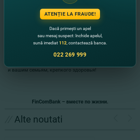
систем для определения уровня газов,
электролитов и метаболитов в крови, и позволяет
ATENȚIE LA FRAUDE!
оперативно поставить правильный диагноз
пациенту.
Dacă primești un apel
sau mesaj suspect: închide apelul,
Уважаемые работники системы здравоохранения
sună imediat
112
, contactează banca.
из Республики Молдова, поздравляем вас с
022 269 999
профессиональным праздником! Благодарим за
ваш титанический труд, и от всей души желаем вам,
и вашим семьям, крепкого здоровья!
FinComBank – вместе по жизни.
//
Alte noutati