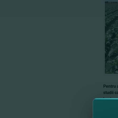
Pentru a
studii 
busines
Urmăreşt
ocupă cu