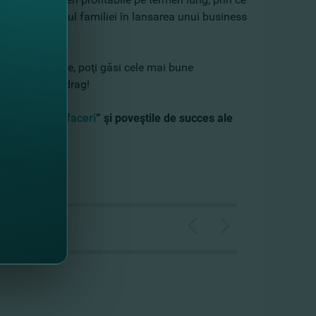
ontează sprijinul familiei în lansarea unui business
tru alte bucate, poţi găsi cele mai bune
e aşteaptă cu drag!
 încurajăm afaceri
” şi poveştile de succes ale