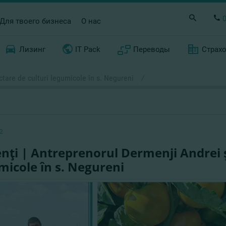
Для твоего бизнеса
О нас
Лизинг
IT Pack
Переводы
Страх
ctare de culturi legumicole în s. Negureni
/
2
enţi | Antreprenorul Dermenji Andrei ş
micole în s. Negureni