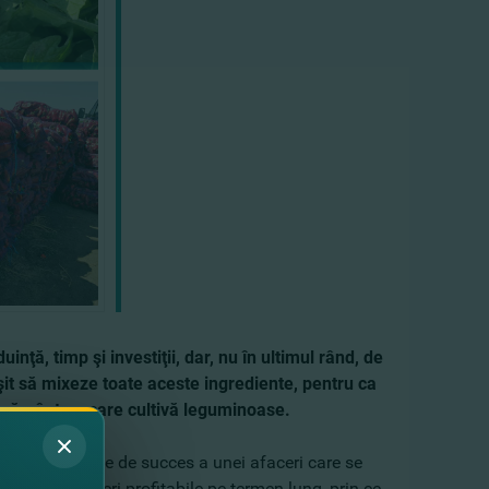
nţă, timp şi investiţii, dar, nu în ultimul rând, de
şit să mixeze toate aceste ingrediente, pentru ca
 pământ pe care cultivă leguminoase
.
inţă cu poveste de succes a unei afaceri care se
lui unei afaceri profitabile pe termen lung, prin ce