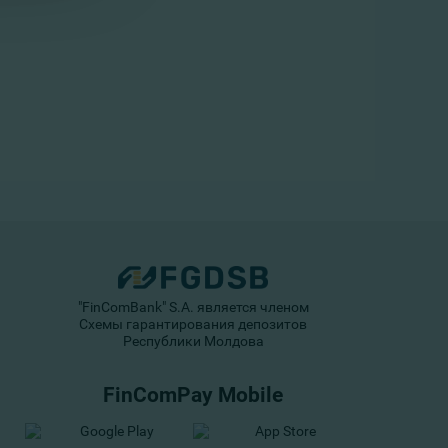
"FinComBank" S.A. является членом
Схемы гарантирования депозитов
Республики Молдова
FinComPay Mobile