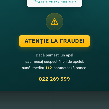
trecut fermierul în activitatea sa ca antreprenor şi cât de mult c
ultură.
 şi tu eşti în căutarea legumelor numai bune de o salată sau pen
nte în satul Negureni, raionul Teleneşti, unde familia Dermenji t
ATENȚIE LA FRAUDE!
tăm să urmăriţi campania „
#FinComBusiness – preţuim oameni,
norilor pe site-ul nostru.
Dacă primești un apel
sau mesaj suspect: închide apelul,
sună imediat
112
, contactează banca.
te noutati
022 269 999