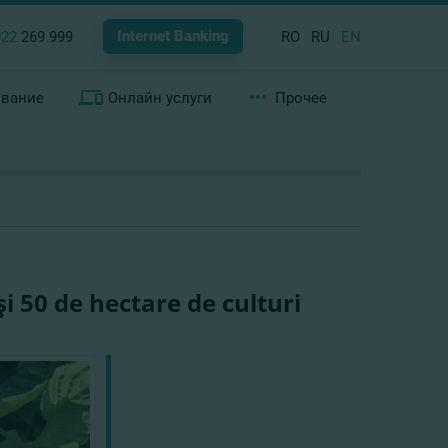
Internet Banking
022
269 999
RO
RU
EN
ование
Онлайн услуги
Прочее
i 50 de hectare de culturi