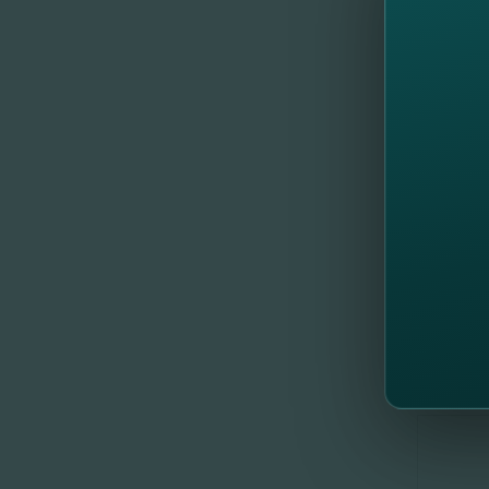
etape a 
în agric
Iar dacă
ingredie
Vă invi
antrepre
//
Al