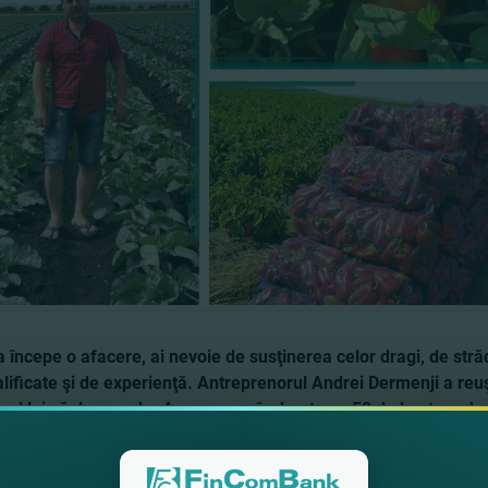
 începe o afacere, ai nevoie de susţinerea celor dragi, de strădui
calificate şi de experienţă. Antreprenorul Andrei Dermenji a reu
sul lui să dea roade. Acum, se mândreşte cu 50 de hectare de
e reportajul realizat de
Agro TV Moldova
, pentru a face cunoşt
 culturile legumicole. Te invităm să afla care este cheia succesu