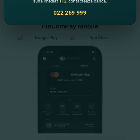
sună imediat
112
, contactează banca.
Схемы гарантирования депозитов
Республики Молдова
022 269 999
FinComPay Mobile