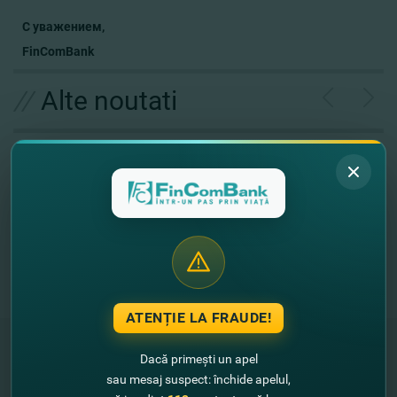
С уважением,
FinComBank
//
Alte noutati
ATENȚIE LA FRAUDE!
Dacă primești un apel
sau mesaj suspect: închide apelul,
"FinComBank" S.A. является членом