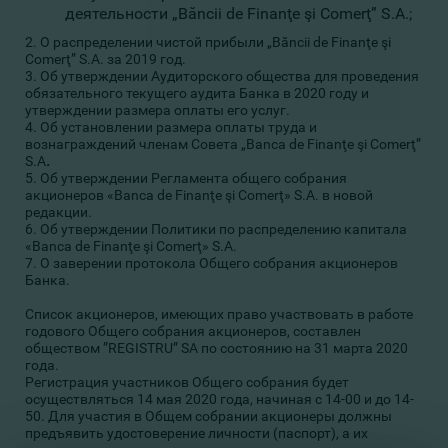
деятельности „Băncii de Finanţe şi Comerţ” S.A.;
2. О распределении чистой прибыли „Băncii de Finanţe şi
Comerţ” S.A. за 2019 год.
3. Об утверждении Аудиторского общества для проведения
обязательного текущего аудита Банка в 2020 году и
утверждении размера оплаты его услуг.
4. Об установлении размера оплаты труда и
вознаграждений членам Совета „Banca de Finanţe şi Comerţ”
S.A
.
5. Об утверждении Регламента общего собрания
акционеров «Banca de Finanţe şi Comerţ» S.A. в новой
редакции.
6. Об утверждении Политики по распределению капитала
«Banca de Finanţe şi Comerţ» S.A.
7. О заверении протокола Общего собрания акционеров
Банка.
Список акционеров, имеющих право участвовать в работе
годового Общего собрания акционеров, составлен
обществом ”REGISTRU” SA по состоянию на 31 марта 2020
года.
Регистрация участников Общего собрания будет
осуществляться 14 мая 2020 года, начиная с 14-00 и до 14-
50. Для участия в Общем собрании акционеры должны
предъявить удостоверение личности (паспорт), а их