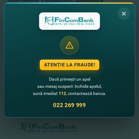
представители - и доверенность, заверенную в
установленном законом порядке или выписку из
Государственного Реестра юридических лиц – для
руководителей акционеров–юридических лиц.
Акционеры могут ознакомиться с материалами к повестке
дня Общего собрания в центральном офисе Банка, каб. 315
(мун. Кишинев, ул. Пушкина, 26), начиная с 04 мая 2019г. в
рабочие дни, между 10-00 и 17-00 часами, включительно.
Дополнительная информация по тел: (022) 269 809;
(022) 269 940.
ATENȚIE LA FRAUDE!
//
Alte noutati
Dacă primești un apel
sau mesaj suspect: închide apelul,
sună imediat
112
, contactează banca.
022 269 999