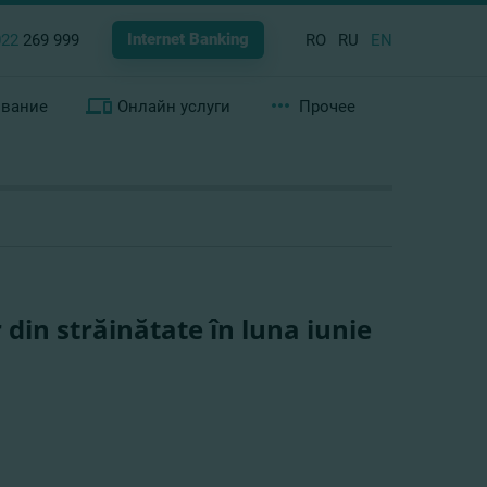
Internet Banking
022
269 999
RO
RU
EN
ование
Онлайн услуги
Прочее
 din străinătate în luna iunie