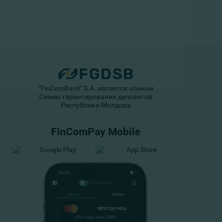
"FinComBank" S.A. является членом
Схемы гарантирования депозитов
Республики Молдова
FinComPay Mobile