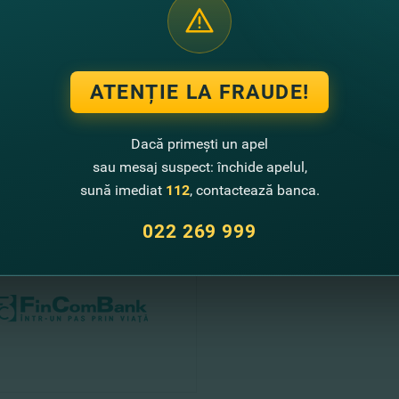
a
Iunie 2020 - Ziua copilului
Iunie 2020 - Rusalii
ntru detalii sau precizări, apelaţi Call Center la numărul de tele
ATENȚIE LA FRAUDE!
 respect,
chipa FinComBank
Dacă primești un apel
te noutati
sau mesaj suspect: închide apelul,
sună imediat
112
, contactează banca.
022 269 999