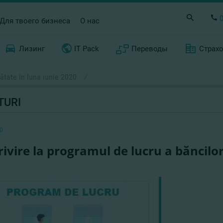
Для твоего бизнеса
О нас
Лизинг
IT Pack
Переводы
Страх
nătate în luna iunie 2020
/
TURI
0
rivire la programul de lucru a băncilor