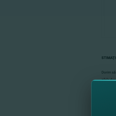
STIMAŢI
Dorim să 
zilele de
Austria
1 
11
Federaţi
12