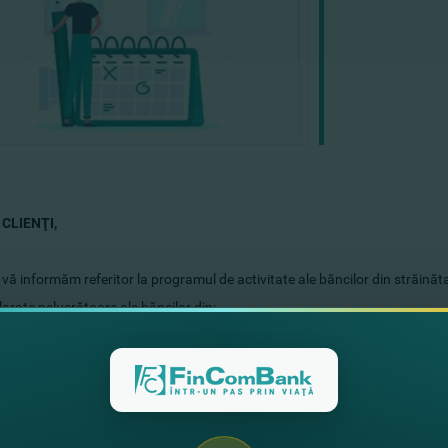
 CLIENŢI,
vă informăm referitor la programul de activitate ale băncilor din străinăt
clarate nelucrătoare ale băncilor din:
Iunie 2020 - Whitе Monday
 Iunie 2020 - Corpus Christi
a Rusă
 Iunie 2020 - Ziua Rusiei