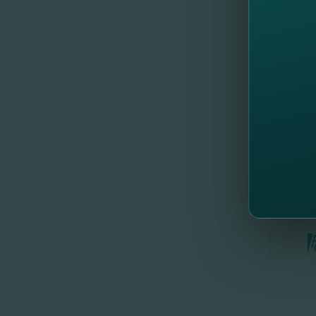
Români
1 
8 
Pe
Cu
e
//
Al