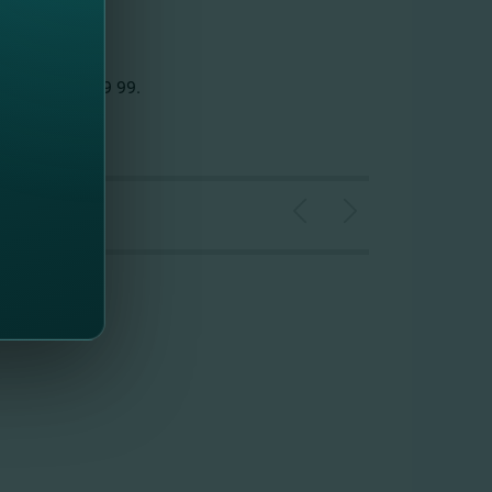
fon
0(22) 26 99 99
.