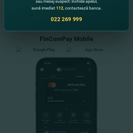
sau mesaj suspect: închide apelul,
sună imediat
112
, contactează banca.
"FinComBank" S.A. является членом
Схемы гарантирования депозитов
022 269 999
Республики Молдова
FinComPay Mobile