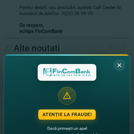
Pentru detalii sau precizări, apelaţi Call Center la
numărul de telefon
0(22) 26 99 99
.
Cu respect,
echipa FinComBank
//
Alte noutati
ATENȚIE LA FRAUDE!
Dacă primești un apel