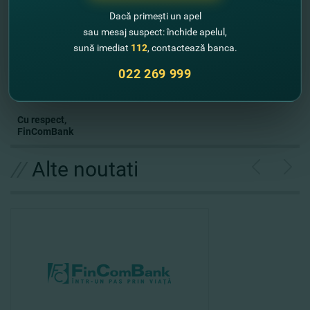
De asemenea, vă informăm că clienţii FinComBank pot retrage
Dacă primești un apel
lunar de 3 ori GRATUIT bani de la bancomatele oricărei bănci
sau mesaj suspect: închide apelul,
moldoveneşti. Acum, orice bancomat din apropierea casei este
sună imediat
112
, contactează banca.
un bancomat FinComBank.
022 269 999
În perioada pandemiei noi facem tot posibilul pentru a susţine
clienţii noştri! Aveţi grijă de voi şi de cei dragi şi urmăriţi noutăţile
noastre.
Cu respect,
FinComBank
//
Alte noutati