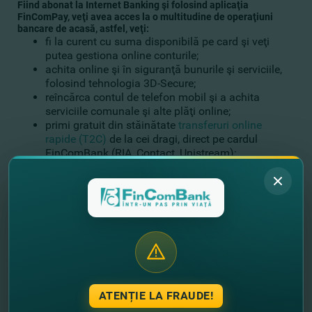
Fiind abonat la Internet Banking şi folosind aplicaţia
FinComPay, veţi avea acces la o multitudine de operaţiuni
bancare de acasă, astfel, veţi:
fi la curent cu suma disponibilă pe card şi veţi
putea gestiona online conturile;
achita online şi în siguranţă bunurile şi serviciile,
folosind tehnologia 3D-Secure;
reîncărca contul de telefon mobil şi a achita
serviciile comunale şi alte plăţi online;
primi gratuit din stăinătate
transferuri online
rapide (T2C)
de la cei dragi, direct pe cardul
FinComBank (RIA, Contact, Unistream);
primi gratuit direct pe card transferurile Zolotaya
Korona;
transfera bani de la card la card.
(P2P)
:
-
de pe orice card Mastercard străin
pe
orice alt card Visa sau Mastercard din Moldova;
-
de pe orice card emis de o bancă din
Moldova
- oriunde în ţară şi în lume, atât între
cardurile unui singur sistem de plată (Visa → Visa
sau Mastercard → Mastercard), cât şi între
cardurile diferitelor sisteme de plată (Visa →
ATENȚIE LA FRAUDE!
Mastercard sau Mastercard → Visa).