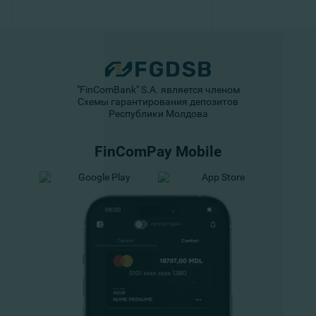
"FinComBank" S.A. является членом
Схемы гарантирования депозитов
Республики Молдова
FinComPay Mobile