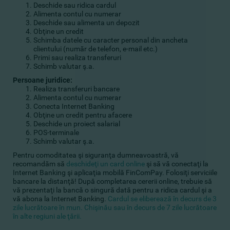
Deschide sau ridica cardul
Alimenta contul cu numerar
Deschide sau alimenta un depozit
Obţine un credit
Schimba datele cu caracter personal din ancheta
clientului (număr de telefon, e-mail etc.)
Primi sau realiza transferuri
Schimb valutar ş.a.
Persoane juridice:
Realiza transferuri bancare
Alimenta contul cu numerar
Conecta Internet Banking
Obţine un credit pentru afacere
Deschide un proiect salarial
POS-terminale
Schimb valutar ş.a.
Pentru comoditatea şi siguranţa dumneavoastră, vă
recomandăm să
deschideţi un card online
şi să vă conectaţi la
Internet Banking şi aplicaţia mobilă FinComPay. Folosiţi serviciile
bancare la distanţă! După completarea cererii online, trebuie să
vă prezentaţi la bancă o singură dată pentru a ridica cardul şi a
vă abona la Internet Banking.
Cardul se eliberează în decurs de 3
zile lucrătoare în mun. Chişinău sau în decurs de 7 zile lucrătoare
în alte regiuni ale ţării.