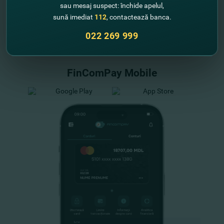
sau mesaj suspect: închide apelul,
sună imediat
112
, contactează banca.
"FinComBank" S.A. является членом
022 269 999
Схемы гарантирования депозитов
Республики Молдова
FinComPay Mobile