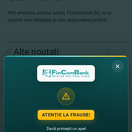
Prin emiterea acestui anunţ, Fincombank SA, nu-şi
asumă vreo obligaţie şi/sau raspundere juridică.
//
Alte noutati
ATENȚIE LA FRAUDE!
Dacă primești un apel