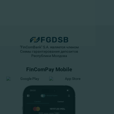
"FinComBank" S.A. является членом
Схемы гарантирования депозитов
Республики Молдова
FinComPay Mobile