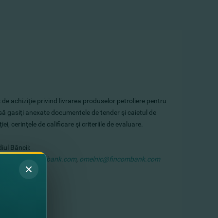
e achiziţie privind livrarea produselor petroliere pentru
ă gasiţi anexate documentele de tender şi caietul de
, cerinţele de calificare şi criteriile de evaluare.
ul Băncii:
osipov@fincombank.com
,
omelnic@fincombank.com
ntactaţi.