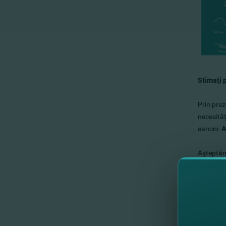
Stimaţi p
Prin prez
necesităţ
sarcini
A
Aşteptăm
Str. Puş
În cazul 
Informaţ
Osipov S,
Melnic O.