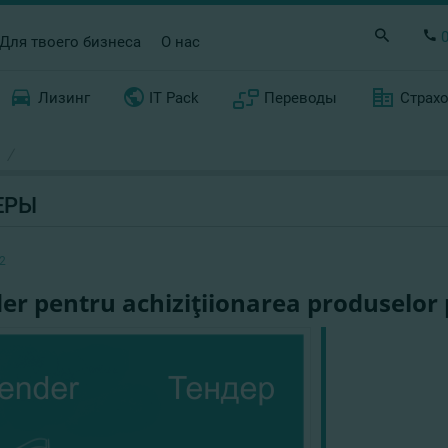
Для твоего бизнеса
О нас
Лизинг
IT Pack
Переводы
Страх
/
ЕРЫ
2
er pentru achiziţiionarea produselor 