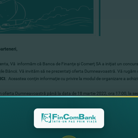
arteneri,
enta, Vă informăm că Banca de Finanţe şi Comerţ SA a iniţiat un concurs d
ile Băncii. Vă invităm să ne prezentaţi oferta Dumneavoastră. Vă rugăm s
ICI
.
Aceastea conţin informaţie cu privire la modul de organizare a achiziţiei
 oferta Dumneavoastră până la data de 18 martie 2022, ora 17:00, la sedi
kin 26, Cancelaria biroul 105, MD-2012, mun. Chişinău
şi/sau prin e-mail:
s
întrebărilor de clarificare pe marginea cererii de ofertă, nu ezitaţi să ne co
ie de contact:
 e-mail:
s
osipov
@fincombank.com
,
тел. 022-269-990, 069117149
, e-mail:
omelnic
@fincombank.com
,
тел. 022-269-998