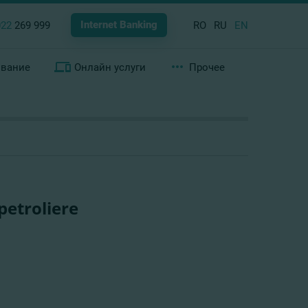
Internet Banking
022
269 999
RO
RU
EN
ование
Онлайн услуги
Прочее
petroliere