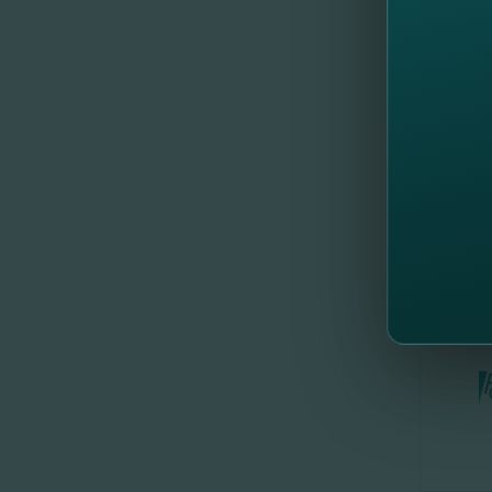
Va dorim
Cu respe
Echipa F
//
Al