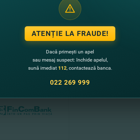
 succes!
ct,
inComBank S.A.
ATENȚIE LA FRAUDE!
Dacă primești un apel
sau mesaj suspect: închide apelul,
te noutati
sună imediat
112
, contactează banca.
022 269 999