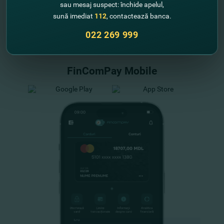
sau mesaj suspect: închide apelul,
sună imediat
112
, contactează banca.
"FinComBank" S.A. является членом
022 269 999
Схемы гарантирования депозитов
Республики Молдова
FinComPay Mobile