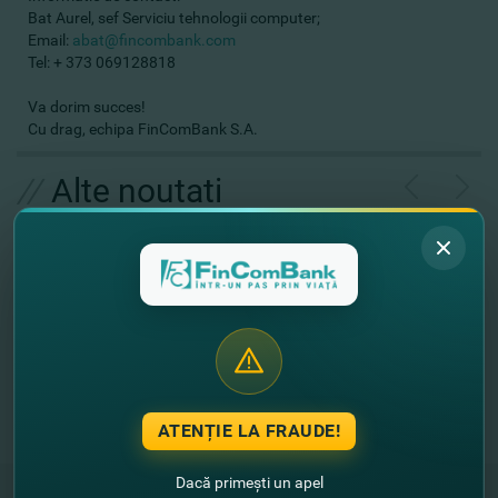
Bat Aurel, sef Serviciu tehnologii computer;
Email:
abat@fincombank.com
Tel: + 373 069128818
Va dorim succes!
Cu drag, echipa FinComBank S.A.
//
Alte noutati
ATENȚIE LA FRAUDE!
Dacă primești un apel