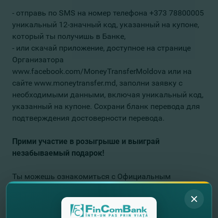
- отправь по SMS на номер телефона +373 78800005
уникальный 12-значный код, указанный на купоне,
который ты получишь в Банке,
- или скачай приложение, доступное на странице
Организатора
www.facebook.com/MoneyTransferMoldova или на
сайте www.moneytransfer.md, заполни заявку с
необходимыми данными, включая уникальный код,
указанный на купоне. Сохрани бланк перевода для
подтверждения достоверности перевода.
Прими участие в розыгрыше и выиграй
незабываемый подарок!
Ты можешь ознакомиться с Официальным
Регламентом кампании и приложением регламента
ЗДЕСЬ.