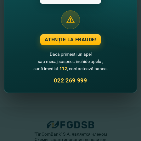
//
Alte noutati
ATENȚIE LA FRAUDE!
Dacă primești un apel
sau mesaj suspect: închide apelul,
sună imediat
112
, contactează banca.
022 269 999
"FinComBank" S.A. является членом
Схемы гарантирования депозитов