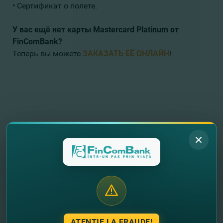
• Сертификат о полете.
У вас ещё нет карты Mastercard Platinum от
FinComBank?
Теперь вы можете
ЗАКАЗАТЬ ЕЁ ОНЛАЙН
!
//
Alte noutati
ATENȚIE LA FRAUDE!