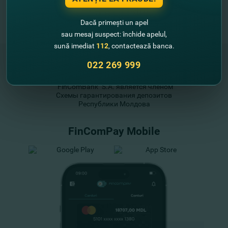
Dacă primești un apel
sau mesaj suspect: închide apelul,
sună imediat
112
, contactează banca.
022 269 999
"FinComBank" S.A. является членом
Схемы гарантирования депозитов
Республики Молдова
FinComPay Mobile