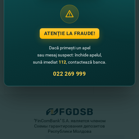
//
Alte noutati
ATENȚIE LA FRAUDE!
Dacă primești un apel
sau mesaj suspect: închide apelul,
sună imediat
112
, contactează banca.
022 269 999
"FinComBank" S.A. является членом
Схемы гарантирования депозитов
Республики Молдова