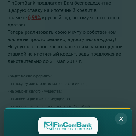
FinComBank предлагает Вам беспрецедентно
щедрую ставку на ипотечный кредит в
размере
6,99%
круглый год, потому что ты этого
достоин!
Теперь реализовать свою мечту о собственном
жилье не просто реально, а доступно каждому!
Не упустите шанс воспользоваться самой щедрой
ставкой на ипотченый кредит, ведь предложение
действительно до 31 мая 2017 г.
Кредит можно оформить:
- на покупку или строительство нового жилья;
- на ремонт жилого имущества;
- на инвестиции в жилое имущество;
- на перевод ипотечного кредита в FinComBank.
Подробнее о Credit Ipotecar
здесь