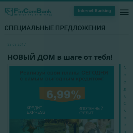
Internet Banking
СПЕЦИАЛЬНЫЕ ПРЕДЛОЖЕНИЯ
23.03.2017
НОВЫЙ ДОМ в шаге от тебя!
Меч
о
сво
дом
мес
сча
мом
все
в
шаг