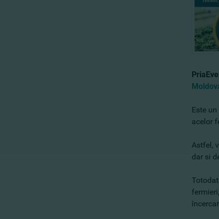
PriaEve
Moldov
Este un 
acelor 
Astfel, 
dar si d
Totodată
fermier
încercar