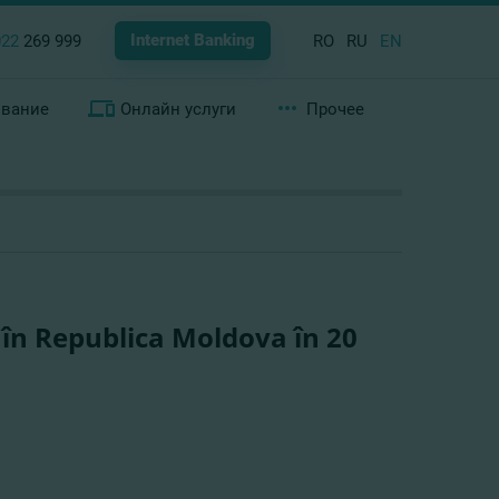
Internet Banking
022
269 999
RO
RU
EN
ование
Онлайн услуги
Прочее
 în Republica Moldova în 20