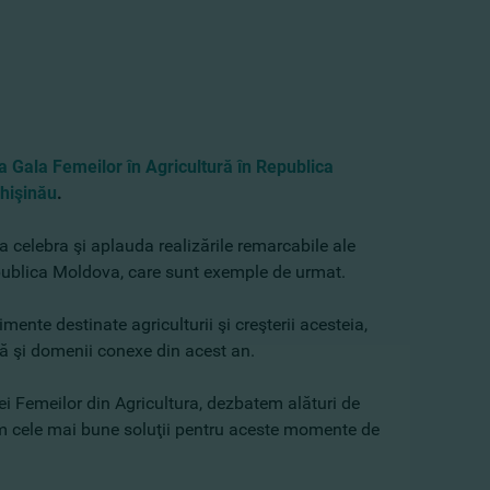
a Gala Femeilor în Agricultură în Republica
Chişinău
.
a celebra şi aplauda realizările remarcabile ale
epublica Moldova, care sunt exemple de urmat.
ente destinate agriculturii şi creşterii acesteia,
ră şi domenii conexe din acest an.
ei Femeilor din Agricultura, dezbatem alături de
im cele mai bune soluţii pentru aceste momente de