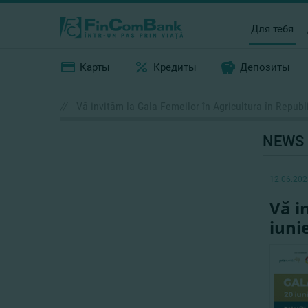
Для тебя
Карты
Кредиты
Депозиты
//
Vă invităm la Gala Femeilor în Agricultura în Repub
NEWS
12.06.202
Vă i
iuni