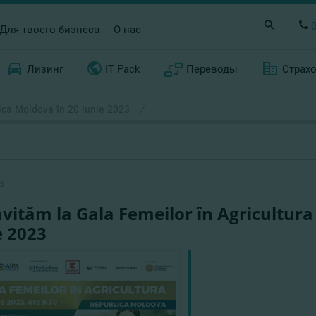
Для твоего бизнеса
О нас
Лизинг
IT Pack
Переводы
Страх
lica Moldova în 20 iunie 2023
/
3
nvităm la Gala Femeilor în Agricultura
e 2023