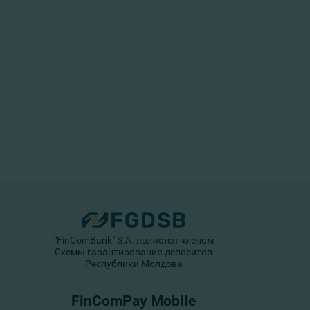
"FinComBank" S.A. является членом
Схемы гарантирования депозитов
Республики Молдова
FinComPay Mobile