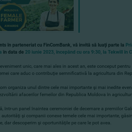
nts în parteneriat cu FinComBank, vă invită să luaţi parte la
Pri
a
în data de
20 iunie 2023, începând cu ora 9:30, la Tekwill în 
eveniment unic, care mai ales in acest an, este conceput pentru 
femei care aduc o contribuţie semnificativă la agricultura din R
vom organiza unul dintre cele mai importante şi mai inedite evenim
ezvoltării afacerilor femeilor din Republica Moldova în agricultu
, într-un panel înaintea ceremoniei de decernare a premiilor Gal
i, autorităţi şi companii conexe temele cele mai importante, găs
e, dar descoperim şi oportunităţile pe care le pot avea.