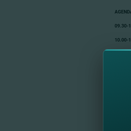
AGEND
09.30-1
10.00-
11.45- 
12.30-1
LECTORI
Se
Di