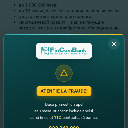
до 1 000 000 леев;
до 12 месяцев, то есть на один аграрный сезон;
отсутствие материального залога;
многоцелевой кредит – как на текущие
затраты, так и на приобретение оборудования,
сельскохозяйственной техники и пр.;
график погашения кредита устанавливается
индивидуально, в соответствии с периодом
сбора и реализации урожая.
Развивайте свой сельскохозяйственный бизнес вместе с
FinComBank
!
Свяжитесь со специалистом ближайшего
отделения Банка
,
и вам окажут поддержку по получению кредита, который
подходит вашим финансовым планам.
#FinComBusiness - партнер вашего успеха!
ATENȚIE LA FRAUDE!
Для более подробной информации просим позвонить нам
по телефону:
Dacă primești un apel
Тел.: (+373-22) 26-99-99
sau mesaj suspect: închide apelul,
E-mail:
fincom@fincombank.com
Сайт
:
www.fincombank.cоm
sună imediat
112
, contactează banca.