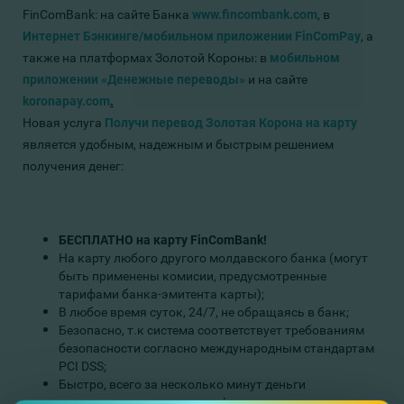
FinComBank: на сайте Банка
www.fincombank.com
, в
Интернет Бэнкинге/мобильном приложении FinComPay
, а
также на платформах Золотой Короны: в
мобильном
приложении «Денежные переводы»
и на сайте
koronapay.com
.
Новая услуга
Получи перевод Золотая Корона на карту
является удобным, надежным и быстрым решением
получения денег:
БЕСПЛАТНО
на карту
FinComBank!
На карту любого другого молдавского банка (могут
быть применены комисии, предусмотренные
тарифами банка-эмитента карты);
В любое время суток, 24/7, не обращаясь в банк;
Безопасно, т.к система соответствует требованиям
безопасности согласно международным стандартам
PCI DSS;
Быстро, всего за несколько минут деньги
зачисляются на вашу карту!