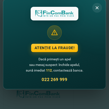
Переводы денег
Золотая Корона
могут быть получены на
любую карту
Visa
или
Mastercard
, эмитированную одним
из молдавских банков.
У вас еще нет карты
FinComBank? Откройте карту Visa
Classic или Mastercard Standard от FinComBank абсолютно
БЕСПЛАТНО ОНЛАЙН
,
и
пользуйтесь широким спектром
онлайн услуг в любом месте, когда пожелаете!
Будьте онлайн
с FinComBank!
ATENȚIE LA FRAUDE!
//
Alte noutati
Dacă primești un apel
sau mesaj suspect: închide apelul,
sună imediat
112
, contactează banca.
022 269 999